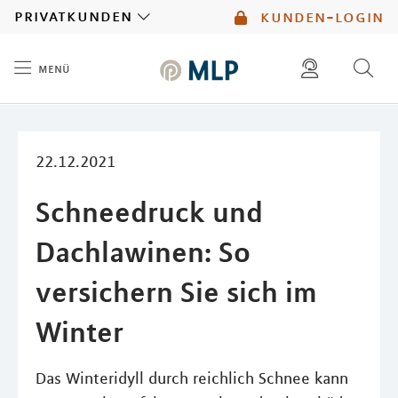
MLP
privatkunden
kunden-login
menü
Inhalt
diese website durchsuchen
mlp berater finden
22.12.2021
Schneedruck und
Dachlawinen: So
versichern Sie sich im
Winter
Das Winteridyll durch reichlich Schnee kann