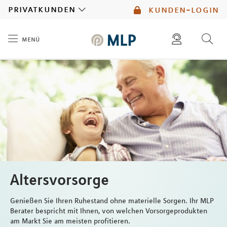
MLP
privatkunden
kunden-login
menü
Inhalt
diese website durchsuchen
mlp berater finden
Altersvorsorge
Genießen Sie Ihren Ruhestand ohne materielle Sorgen. Ihr MLP
Berater bespricht mit Ihnen, von welchen Vorsorgeprodukten
am Markt Sie am meisten profitieren.