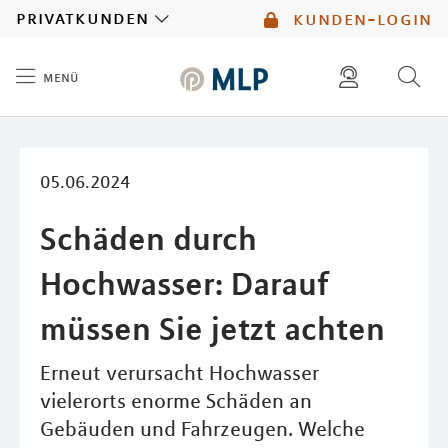
MLP
privatkunden
kunden-login
menü
Inhalt
diese website durchsuchen
mlp berater finden
05.06.2024
Schäden durch
Hochwasser: Darauf
müssen Sie jetzt achten
Erneut verursacht Hochwasser
vielerorts enorme Schäden an
Gebäuden und Fahrzeugen. Welche