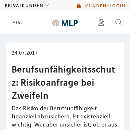
MLP
privatkunden
kunden-login
menü
Inhalt
diese website durchsuchen
mlp berater finden
24.07.2017
Berufsunfähigkeitsschut
z: Risikoanfrage bei
Zweifeln
Das Risiko der Berufsunfähigkeit
finanziell abzusichern, ist existenziell
wichtig. Wer aber unsicher ist, ob er aus