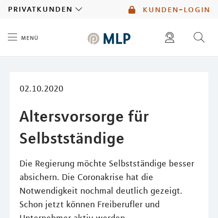
MLP
privatkunden
kunden-login
menü
Inhalt
diese website durchsuchen
mlp berater finden
02.10.2020
Altersvorsorge für
Selbstständige
Die Regierung möchte Selbstständige besser
absichern. Die Coronakrise hat die
Notwendigkeit nochmal deutlich gezeigt.
Schon jetzt können Freiberufler und