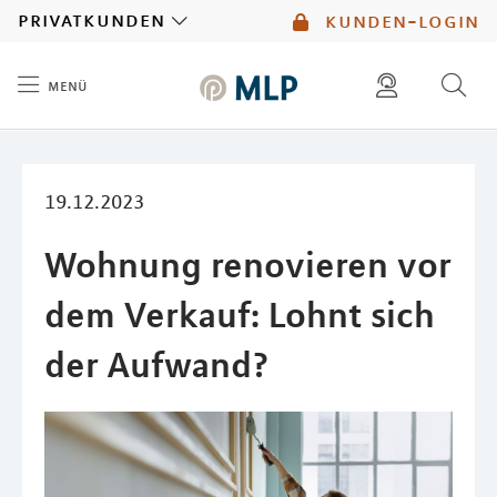
MLP
privatkunden
kunden-login
menü
Inhalt
diese website durchsuchen
mlp berater finden
19.12.2023
Wohnung renovieren vor
dem Verkauf: Lohnt sich
der Aufwand?