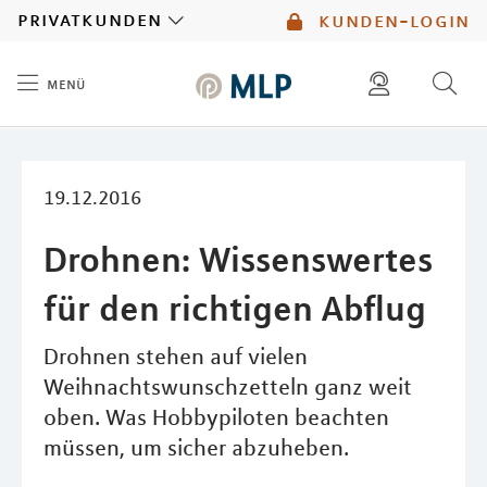
MLP
privatkunden
kunden-login
menü
Inhalt
diese website durchsuchen
mlp berater finden
19.12.2016
Drohnen: Wissenswertes
für den richtigen Abflug
Drohnen stehen auf vielen
Weihnachtswunschzetteln ganz weit
oben. Was Hobbypiloten beachten
müssen, um sicher abzuheben.