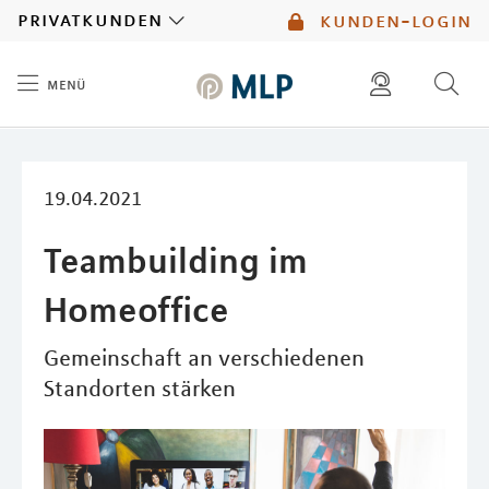
MLP
privatkunden
kunden-login
menü
Inhalt
diese website durchsuchen
mlp berater finden
19.04.2021
Teambuilding im
Homeoffice
Gemeinschaft an verschiedenen
Standorten stärken