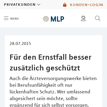
MLP
privatkunden
kunden-login
menü
Inhalt
diese website durchsuchen
mlp berater finden
28.07.2015
Für den Ernstfall besser
zusätzlich geschützt
Auch die Ärzteversorgungswerke bieten
bei Berufsunfähigkeit oft nur
lückenhaften Schutz. Wer umfassend
abgesichert sein möchte, sollte
ergänzend für sich selbst vorsorgen.